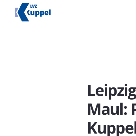
Leipzi
Maul: 
Kuppe