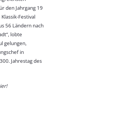
ür den Jahrgang 19
Klassik-Festival
aus 56 Ländern nach
adt“, lobte
ul gelungen,
ungschef in
 300. Jahrestag des
ier!