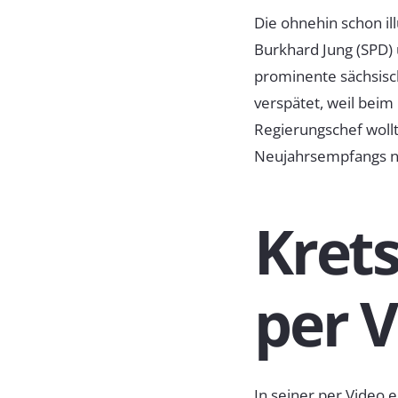
Die ohnehin schon ill
Burkhard Jung (SPD)
prominente sächsisc
verspätet, weil bei
Regierungschef wollt
Neujahrsempfangs no
Kret
per V
In seiner per Video 