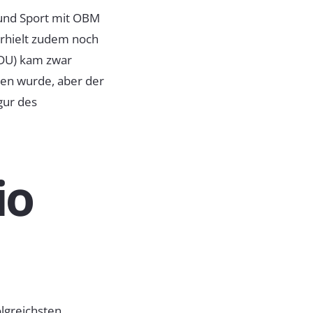
r und Sport mit OBM
erhielt zudem noch
CDU) kam zwar
men wurde, aber der
gur des
io
olgreichsten