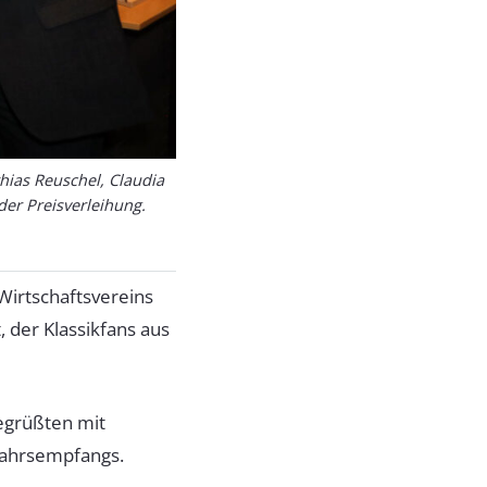
thias Reuschel, Claudia
er Preisverleihung.
Wirtschaftsvereins
 der Klassikfans aus
egrüßten mit
jahrsempfangs.