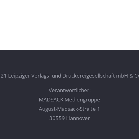
21 Leipziger Verlags- und Druckereigesellschaft mbH & C
Verantwortlicher:
MADSACK Mediengruppe
August-Madsack-Straße 1
30559 Hannover