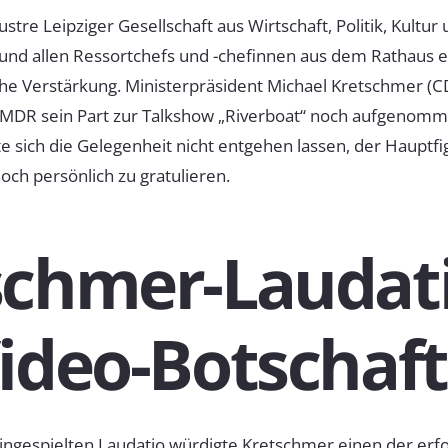
ustre Leipziger Gesellschaft aus Wirtschaft, Politik, Kultu
 und allen Ressortchefs und -chefinnen aus dem Rathaus 
he Verstärkung. Ministerpräsident Michael Kretschmer (
m MDR sein Part zur Talkshow „Riverboat“ noch aufgenom
e sich die Gelegenheit nicht entgehen lassen, der Hauptfi
ch persönlich zu gratulieren.
schmer-Laudat
ideo-Botschaft
eingespielten Laudatio würdigte Kretschmer einen der erf