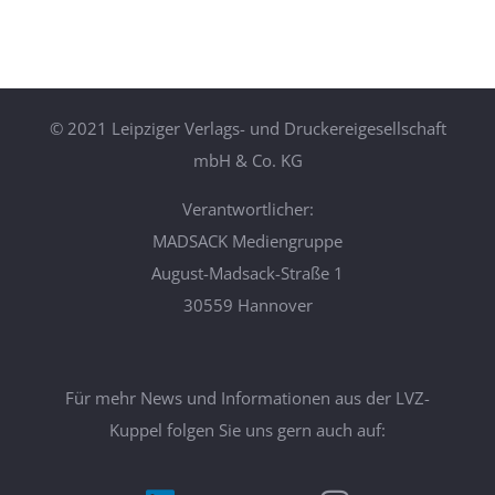
©
2021 Leipziger Verlags- und Druckereigesellschaft
mbH & Co. KG
Verantwortlicher:
MADSACK Mediengruppe
August-Madsack-Straße 1
30559 Hannover
Für mehr News und Informationen aus der LVZ-
Kuppel folgen Sie uns gern auch auf: