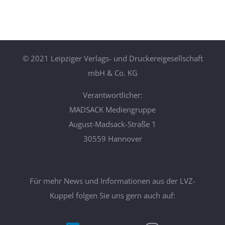
©
2021 Leipziger Verlags- und Druckereigesellschaft
mbH & Co. KG
Verantwortlicher:
MADSACK Mediengruppe
August-Madsack-Straße 1
30559 Hannover
Für mehr News und Informationen aus der LVZ-
Kuppel folgen Sie uns gern auch auf: