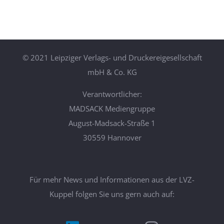
©
2021 Leipziger Verlags- und Druckereigesellschaft
mbH & Co. KG
Verantwortlicher:
MADSACK Mediengruppe
August-Madsack-Straße 1
30559 Hannover
Für mehr News und Informationen aus der LVZ-
Kuppel folgen Sie uns gern auch auf: