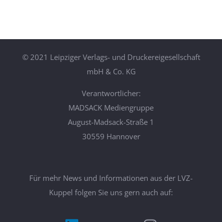
©
2021 Leipziger Verlags- und Druckereigesellschaft
mbH & Co. KG
Verantwortlicher:
MADSACK Mediengruppe
August-Madsack-Straße 1
30559 Hannover
Für mehr News und Informationen aus der LVZ-
Kuppel folgen Sie uns gern auch auf: