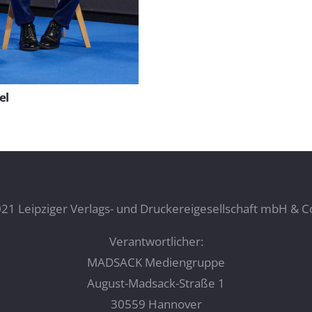
el
21 Leipziger Verlags- und Druckereigesellschaft mbH & C
Verantwortlicher:
MADSACK Mediengruppe
August-Madsack-Straße 1
30559 Hannover