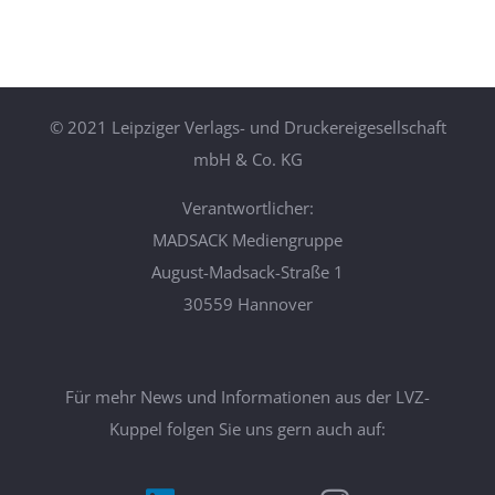
©
2021 Leipziger Verlags- und Druckereigesellschaft
mbH & Co. KG
Verantwortlicher:
MADSACK Mediengruppe
August-Madsack-Straße 1
30559 Hannover
Für mehr News und Informationen aus der LVZ-
Kuppel folgen Sie uns gern auch auf: