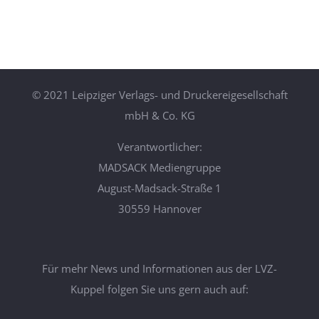
©
2021 Leipziger Verlags- und Druckereigesellschaft
mbH & Co. KG
Verantwortlicher:
MADSACK Mediengruppe
August-Madsack-Straße 1
30559 Hannover
Für mehr News und Informationen aus der LVZ-
Kuppel folgen Sie uns gern auch auf: